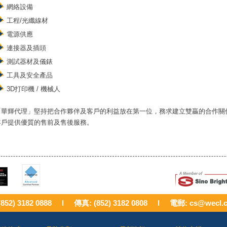
網絡設備
工程/光纖線材
電源供應
連接器及插頭
測試器材及儀錶
工具及安全產品
3D打印機 / 機械人
「華輝代理」堅持把合作夥伴及客戶的利益放在第一位，務求建立雙贏的合作關
客戶提供優質的售前及售後服務。
(852) 3182 0888 l 傳真: (852) 3182 0808 l 電郵:
cs@wecl.