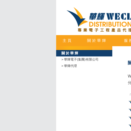
主 頁
關 於 華 輝
服 
關 於 華 輝
>
華輝電子(集團)有限公司
>
華輝代理
W