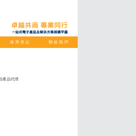
保 用 登 記
聯 絡 我 們
工程產品代理
。