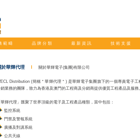
務 範 疇
品 牌 分 類
最 新 資 訊
技 術 支 援
關於華輝代理
l
關於華輝電子(集團)有限公司
ECL Distribution (簡稱＂華輝代理＂) 是華輝電子集團旗下的一個專責電子
分銷業務的團隊，致力為香港及澳門的工程商及分銷商提供優質工程產品及服務
「華輝代理」匯聚了世界頂級的電子及工程產品種類，當中包括：
監控系統
門禁及警報系統
廣播及對講系統
公共天線